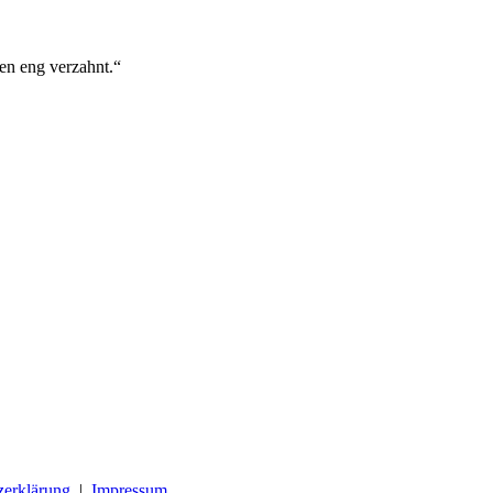
gen eng verzahnt.“
zerklärung
|
Impressum