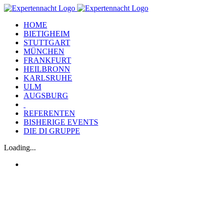
Zum
Inhalt
HOME
springen
BIETIGHEIM
STUTTGART
MÜNCHEN
FRANKFURT
HEILBRONN
KARLSRUHE
ULM
AUGSBURG
REFERENTEN
BISHERIGE EVENTS
DIE DI GRUPPE
Facebook
Xing
Loading...